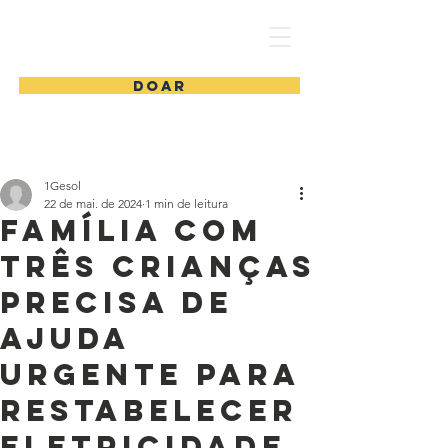
1 Gesol
DOAR
1Gesol
22 de mai. de 2024
1 min de leitura
Família com
três crianças
precisa de
ajuda
urgente para
restabelecer
eletricidade