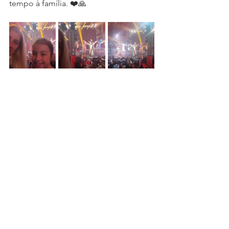
tempo à família. ❤️🙏