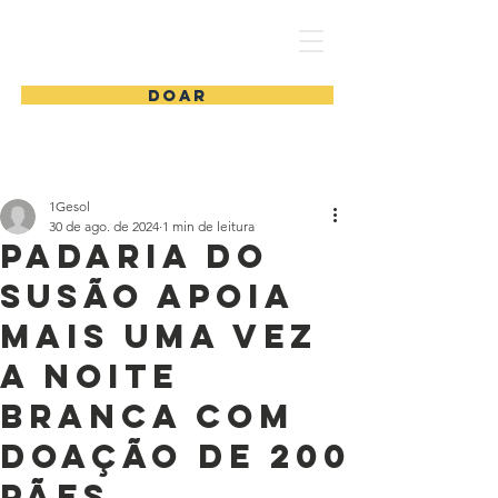
1 Gesol
DOAR
1Gesol
30 de ago. de 2024
1 min de leitura
Padaria do
Susão Apoia
Mais uma Vez
a Noite
Branca com
Doação de 200
Pães