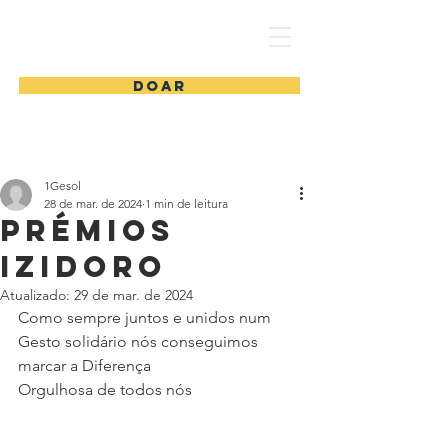
1 Gesol
DOAR
1Gesol
28 de mar. de 2024
1 min de leitura
Prémios
Izidoro
Atualizado:
29 de mar. de 2024
Como sempre juntos e unidos num 
Gesto solidário nós conseguimos 
marcar a Diferença
Orgulhosa de todos nós