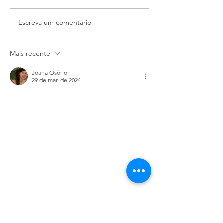
Escreva um comentário
Recolha para
Cientun
cabaz de
apoia a
natal
nossa
Mais recente
solidário
associa
com
Joana Osório
29 de mar. de 2024
campanh
solidári