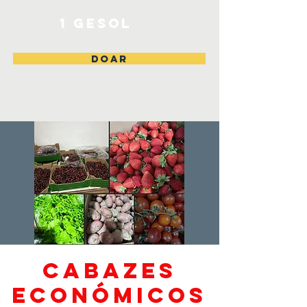
1 Gesol
DOAR
Cabazes
económicos