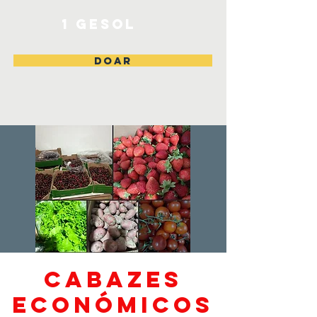
1 Gesol
DOAR
Cabazes
económicos