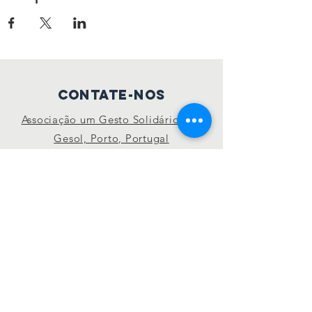
Contate-nos
Associação um Gesto Solidário ❤ 1
Gesol, Porto, Portugal
geral.umgesol@gmail.com
Conecte-se conosco
Página pública
Grupo privado