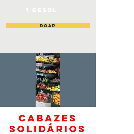
1 Gesol
DOAR
Cabazes
solidários