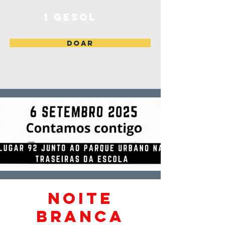
1 Gesol
DOAR
Noite
branca