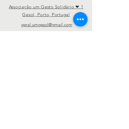
Associação um Gesto Solidário ❤ 1
Gesol, Porto, Portugal
geral.umgesol@gmail.com
Conecte-se conosco
Página pública
Grupo privado
Política de privacidade
© 2026 Associação um Gesto Solidário ❤
1 Gesol