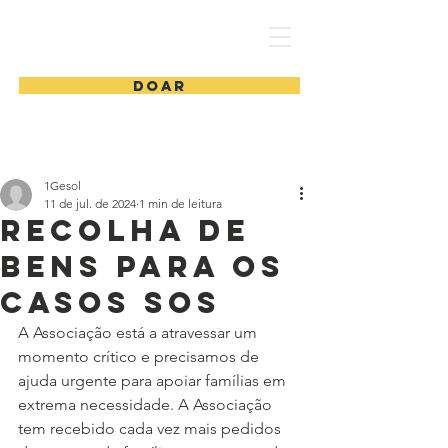
1 Gesol
DOAR
1Gesol
11 de jul. de 2024
1 min de leitura
Recolha de
bens para os
casos SOS
A Associação está a atravessar um 
momento crítico e precisamos de 
ajuda urgente para apoiar famílias em 
extrema necessidade. A Associação 
tem recebido cada vez mais pedidos 